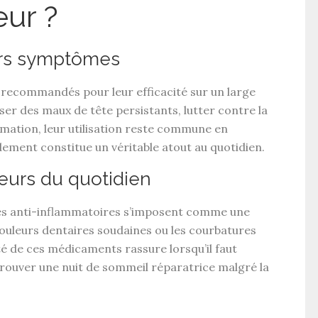
eur ?
vers symptômes
 recommandés pour leur
efficacité
sur un large
iser des
maux de tête persistants
, lutter contre la
mmation
, leur utilisation reste commune en
idement
constitue un véritable atout au quotidien.
eurs du quotidien
es
anti-inflammatoires
s’imposent comme une
ouleurs dentaires soudaines
ou les
courbatures
té
de ces médicaments rassure lorsqu’il faut
rouver une nuit de sommeil réparatrice malgré la