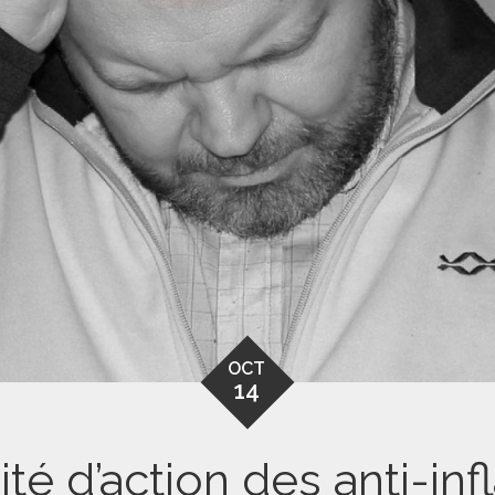
OCT
14
idité d’action des anti-i