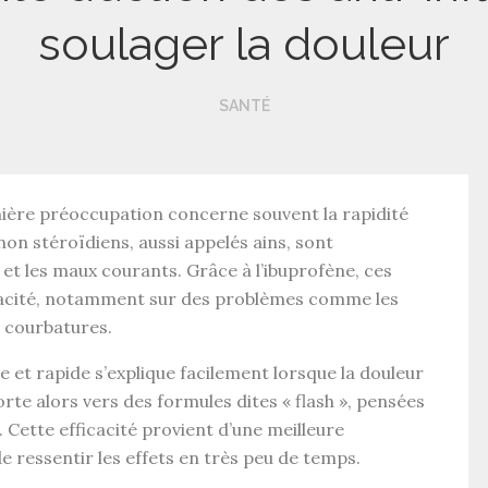
soulager la douleur
SANTÉ
mière préoccupation concerne souvent la
rapidité
non stéroïdiens
, aussi appelés
ains
, sont
et les maux courants. Grâce à l’
ibuprofène
, ces
acité
, notamment sur des problèmes comme les
s
courbatures
.
e et rapide
s’explique facilement lorsque la douleur
porte alors vers des formules dites « flash », pensées
 Cette efficacité provient d’une meilleure
e ressentir les effets en très peu de temps.