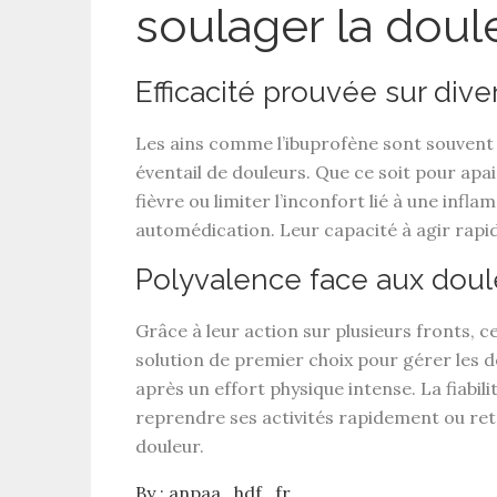
soulager la doul
Efficacité prouvée sur di
Les
ains comme l’ibuprofène
sont souvent
éventail de douleurs. Que ce soit pour apa
fièvre
ou limiter l’inconfort lié à une
infla
automédication. Leur capacité à
agir rap
Polyvalence face aux doul
Grâce à leur action sur plusieurs fronts, c
solution de premier choix pour gérer les
d
après un effort physique intense. La
fiabili
reprendre ses activités rapidement ou ret
douleur.
By :
anpaa_hdf_fr