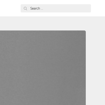
Search
for: