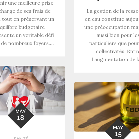
nir une meilleure prise
charge de ses frais de
La gestion de la ress
 tout en préservant un
en eau constitue aujou
quilibre budgétaire
une préoccupation maj
sente un véritable défi
aussi bien pour le
 de nombreux foyers.…
particuliers que pour
collectivités. Entr
l’augmentation de 
MAY
18
MAY
15
SANTÉ