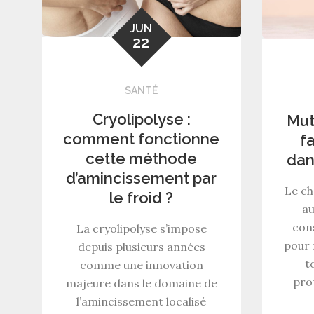
JUN
22
SANTÉ
Cryolipolyse :
Mut
comment fonctionne
f
cette méthode
dan
d’amincissement par
Le ch
le froid ?
au
cons
La cryolipolyse s’impose
pour 
depuis plusieurs années
t
comme une innovation
pro
majeure dans le domaine de
l’amincissement localisé