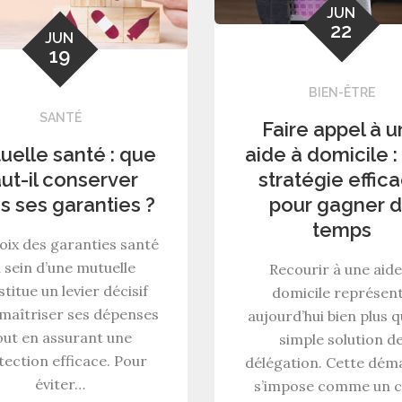
JUN
22
JUN
19
BIEN-ÊTRE
SANTÉ
Faire appel à 
uelle santé : que
aide à domicile :
aut-il conserver
stratégie effic
s ses garanties ?
pour gagner 
temps
oix des garanties santé
 sein d’une mutuelle
Recourir à une aide
titue un levier décisif
domicile représen
maîtriser ses dépenses
aujourd’hui bien plus 
out en assurant une
simple solution d
tection efficace. Pour
délégation. Cette dém
éviter…
s’impose comme un c