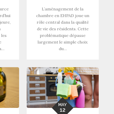
ource
L’aménagement de la
rd’hui
chambre en EHPAD joue un
eure,
rôle central dans la qualité
s
de vie des résidents. Cette
 les
problématique dépasse
e
largement le simple choix
la…
du…
MAY
12