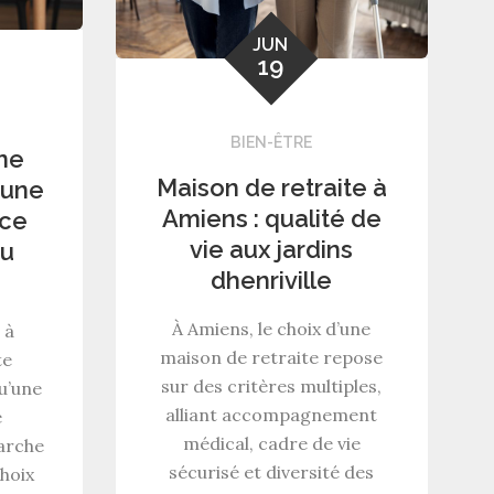
JUN
19
BIEN-ÊTRE
une
Maison de retraite à
 une
Amiens : qualité de
ace
vie aux jardins
du
dhenriville
À Amiens, le choix d’une
 à
maison de retraite repose
te
sur des critères multiples,
qu’une
alliant accompagnement
e
médical, cadre de vie
arche
sécurisé et diversité des
hoix