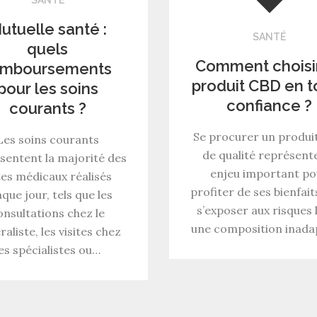
utuelle santé :
SANTÉ
quels
Comment choisi
emboursements
produit CBD en t
pour les soins
confiance ?
courants ?
Se procurer un produi
Les soins courants
de qualité représent
sentent la majorité des
enjeu important po
es médicaux réalisés
profiter de ses bienfait
que jour, tels que les
s’exposer aux risques l
onsultations chez le
une composition inad
aliste, les visites chez
les spécialistes ou…