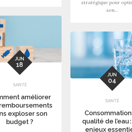
stratégique pour opti
son…
JUN
18
JUN
04
SANTÉ
ment améliorer
SANTÉ
 remboursements
Consommation
ns exploser son
qualité de l’eau :
budget ?
enjeux essenti