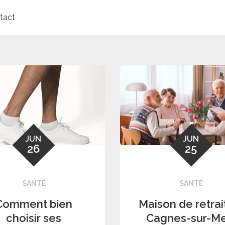
tact
JUN
JUN
26
25
SANTÉ
SANTÉ
Comment bien
Maison de retrai
choisir ses
Cagnes-sur-Me