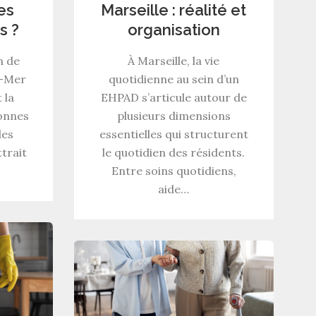
es
Marseille : réalité et
s ?
organisation
n de
À Marseille, la vie
r-Mer
quotidienne au sein d’un
 la
EHPAD s’articule autour de
sonnes
plusieurs dimensions
des
essentielles qui structurent
ttrait
le quotidien des résidents.
Entre soins quotidiens,
aide…