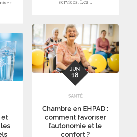
services. Les…
miser
JUN
18
SANTÉ
Chambre en EHPAD :
 et
comment favoriser
 les
l’autonomie et le
els
confort ?