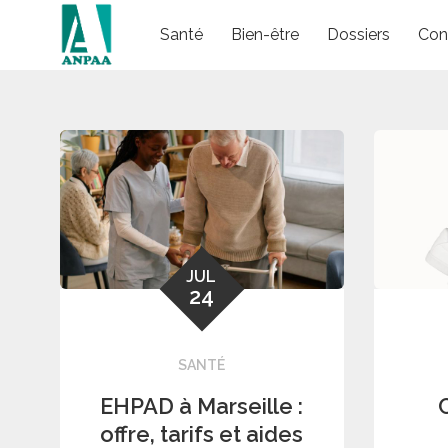
Skip
Santé
Bien-être
Dossiers
Con
to
content
JUL
24
SANTÉ
EHPAD à Marseille :
offre, tarifs et aides