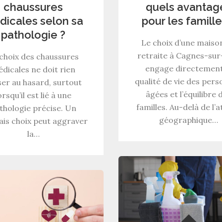
chaussures
quels avantag
icales selon sa
pour les famille
pathologie ?
Le choix d’une maiso
retraite à Cagnes-su
choix des chaussures
engage directement
dicales ne doit rien
qualité de vie des per
ser au hasard, surtout
âgées et l’équilibre 
orsqu’il est lié à une
familles. Au-delà de l’a
thologie précise. Un
géographique…
is choix peut aggraver
la…