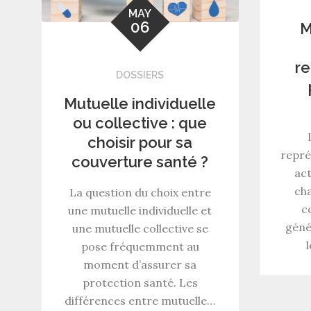
MAY
06
M
r
DOSSIERS
Mutuelle individuelle
ou collective : que
choisir pour sa
repré
couverture santé ?
act
cha
La question du choix entre
c
une mutuelle individuelle et
génér
une mutuelle collective se
pose fréquemment au
moment d’assurer sa
protection santé. Les
différences entre mutuelle…