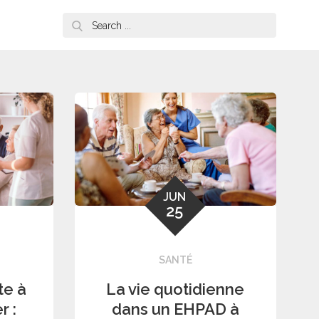
Search
for:
JUN
25
SANTÉ
te à
La vie quotidienne
r :
dans un EHPAD à