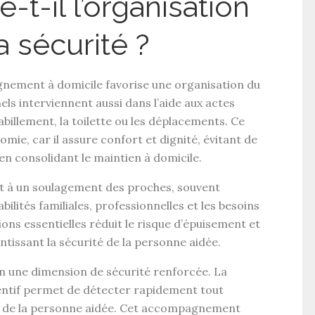
-t-il l’organisation
a sécurité ?
nement à domicile
favorise une
organisation du
els interviennent aussi dans l’
aide aux actes
abillement, la toilette ou les déplacements. Ce
nomie
, car il assure confort et dignité, évitant de
en consolidant le
maintien à domicile
.
t à un
soulagement des proches
, souvent
lités familiales, professionnelles et les besoins
ns essentielles réduit le risque d’épuisement et
antissant la
sécurité
de la personne aidée.
in une dimension de
sécurité
renforcée. La
entif permet de détecter rapidement tout
l de la personne aidée. Cet accompagnement