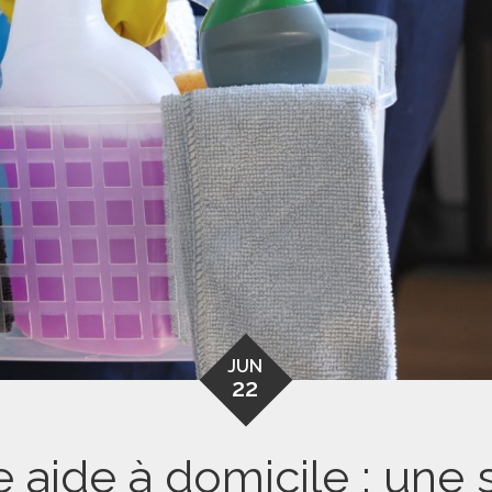
JUN
22
e aide à domicile : une s