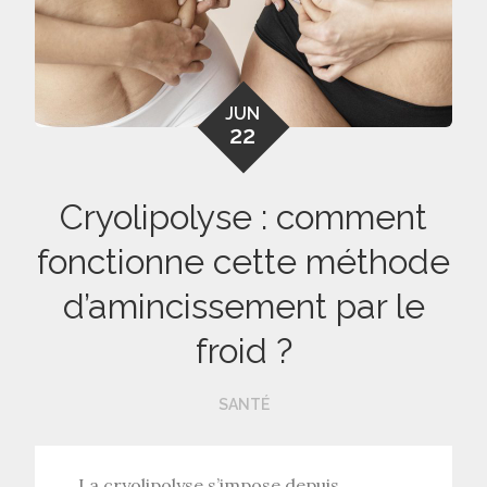
JUN
22
Cryolipolyse : comment
fonctionne cette méthode
d’amincissement par le
froid ?
SANTÉ
La cryolipolyse
s’impose depuis