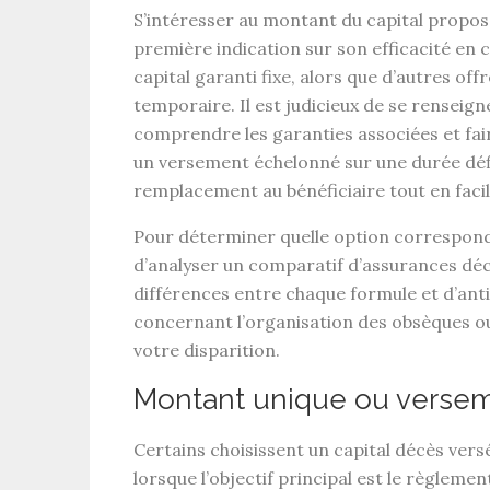
S’intéresser au
montant du capital
proposé
première indication sur son efficacité en 
capital garanti fixe
, alors que d’autres off
temporaire
. Il est judicieux de se renseigne
comprendre les garanties associées et fair
un versement échelonné sur une durée défi
remplacement au
bénéficiaire
tout en facil
Pour déterminer quelle option correspond
d’analyser un
comparatif d’assurances dé
différences entre chaque formule et d’an
concernant l’
organisation des obsèques
ou
votre disparition.
Montant unique ou verse
Certains choisissent un
capital décès versé
lorsque l’objectif principal est le règleme