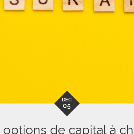
DEC
05
 options de capital à ch