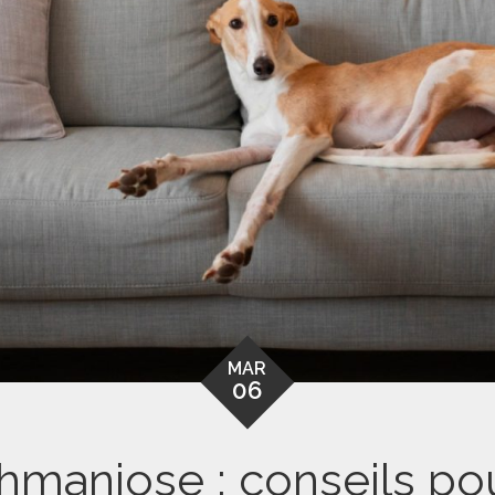
MAR
06
ishmaniose : conseils po