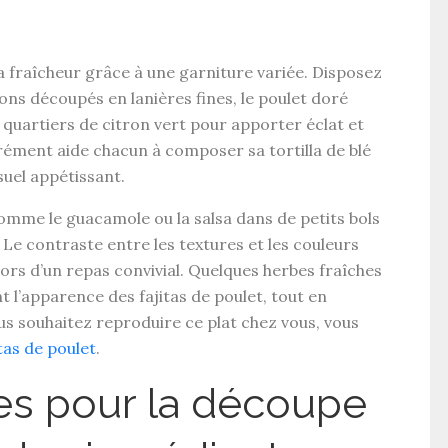
la fraîcheur grâce à une
garniture variée
. Disposez
nons
découpés en lanières fines, le
poulet doré
quartiers de citron vert pour apporter éclat et
arément aide chacun à composer sa
tortilla de blé
suel appétissant.
mme le guacamole ou la salsa dans de petits bols
 Le contraste entre les textures et les couleurs
lors d’un repas convivial. Quelques herbes fraîches
nt l’apparence des
fajitas de poulet
, tout en
ous souhaitez reproduire ce plat chez vous, vous
itas de poulet
.
ues pour la découpe