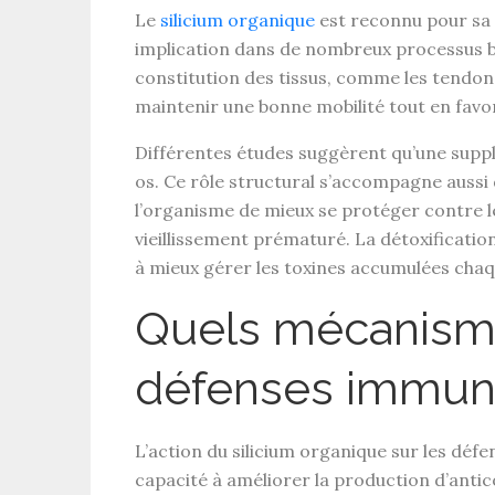
Le
silicium organique
est reconnu pour sa 
implication dans de nombreux
processus b
constitution des
tissus
, comme les
tendon
maintenir une bonne
mobilité
tout en favo
Différentes études suggèrent qu’une
supp
os
. Ce rôle structural s’accompagne aussi
l’organisme de mieux se protéger contre 
vieillissement prématuré
. La
détoxificatio
à mieux gérer les
toxines accumulées
chaq
Quels mécanisme
défenses immuni
L’action du
silicium organique
sur les
défe
capacité à améliorer la
production d’anti