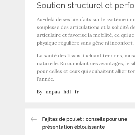
Soutien structurel et per
Au-delà de ses bienfaits sur le
système imm
souplesse des articulations
et la
solidité d
articulaire
et favorise la
mobilité
, ce qui s
physique régulière
sans gêne ni inconfort.
La
santé des tissus
, incluant
tendons
,
mus
naturelle. En cumulant ces avantages, le
s
pour celles et ceux qui souhaitent allier
ton
l’année.
By :
anpaa_hdf_fr
Post
Fajitas de poulet : conseils pour une
présentation éblouissante