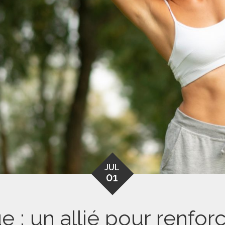
JUL
01
e : un allié pour renfo