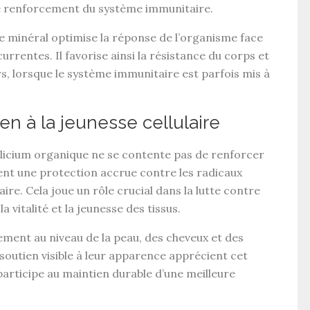
e
renforcement du système immunitaire
.
ce minéral optimise la
réponse de l’organisme
face
urrentes. Il favorise ainsi la
résistance du corps
et
rs
, lorsque le
système immunitaire
est parfois mis à
en à la jeunesse cellulaire
ilicium organique
ne se contente pas de renforcer
ment une
protection accrue contre les radicaux
laire
. Cela joue un rôle crucial dans la
lutte contre
 la
vitalité
et la
jeunesse des tissus
.
rement au niveau de la
peau
, des
cheveux
et des
soutien visible
à leur apparence apprécient cet
articipe au maintien durable d’une
meilleure