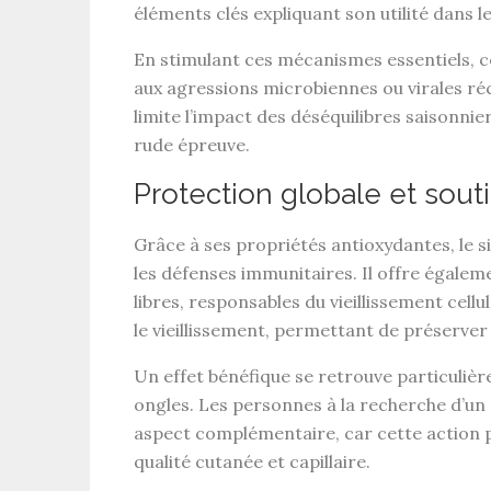
éléments clés expliquant son utilité dans l
En stimulant ces
mécanismes essentiels
, 
aux
agressions microbiennes ou virales
réc
limite l’impact des
déséquilibres saisonnie
rude épreuve.
Protection globale et souti
Grâce à ses
propriétés antioxydantes
, le
s
les
défenses immunitaires
. Il offre égale
libres
, responsables du
vieillissement cellu
le vieillissement
, permettant de préserver
Un effet bénéfique se retrouve particuliè
ongles
. Les personnes à la recherche d’un
aspect complémentaire, car cette action p
qualité cutanée et capillaire
.